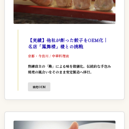
【実績】他社が断った餃子をOEM化｜
名店「鳳舞楼」様との挑戦
京都・今出川 / 中華料理店
熟練店主の「勘」による味を数値化。伝統的な手包み
焼売の風合いをそのまま安定製造へ移行。
焼売OEM