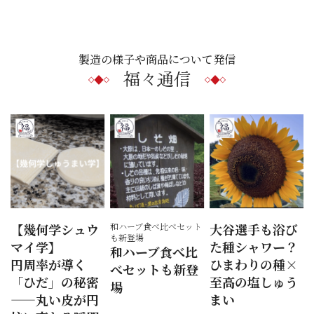
製造の様子や商品について発信
福々通信
【幾何学シュウ
和ハーブ食べ比べセット
大谷選手も浴び
も新登場
マイ学】
た種シャワー？
和ハーブ食べ比
円周率が導く
ひまわりの種×
べセットも新登
「ひだ」の秘密
至高の塩しゅう
場
——丸い皮が円
まい