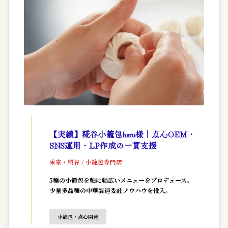
【実績】糀谷小籠包haru様｜点心OEM・
SNS運用・LP作成の一貫支援
東京・糀谷 / 小籠包専門店
5種の小籠包を軸に幅広いメニューをプロデュース。
少量多品種の中華製造委託ノウハウを投入。
小籠包・点心開発